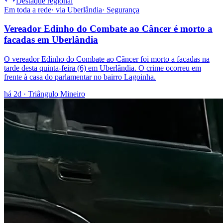
Destaque regional
Em toda a rede
· via
Uberlândia
·
Segurança
Vereador Edinho do Combate ao Câncer é morto a
facadas em Uberlândia
O vereador Edinho do Combate ao Câncer foi morto a facadas na
tarde desta quinta-feira (6) em Uberlândia. O crime ocorreu em
frente à casa do parlamentar no bairro Lagoinha.
há 2d
· Triângulo Mineiro