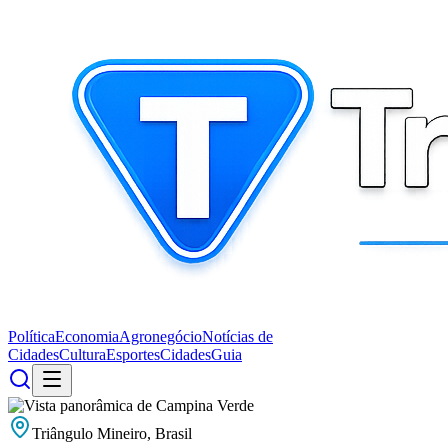
Política
Economia
Agronegócio
Notícias de
Cidades
Cultura
Esportes
Cidades
Guia
Triângulo Mineiro, Brasil