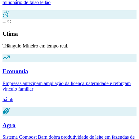
milionário de falso leilão
--°C
Clima
Triângulo Mineiro em tempo real.
Economia
Empresas antecipam ampliação da licença-paternidade e reforçam
vínculo familiar
há 5h
Agro
Sistema Compost Barn dobra produtividade de leite em fazendas de