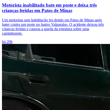
Motorista inabilitado bate em poste e deixa três
crianças feridas em Patos de Minas
Um motorista sem habilitação foi detido em Patos de Minas após
bater contra um poste no bairro Valparaíso. O acidente deixou três
crianças feridas e causou a queda da estrutura sobre uma
caminhonete.
há 20h