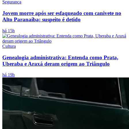
Segurança
Jovem morre após ser esfaqueado com canivete no
Alto Paranaíba; suspeito é detido
há 15h
Cultura
Genealogia administrativa: Entenda como Prata,
Uberaba e Araxá deram origem ao Triângulo
há 19h