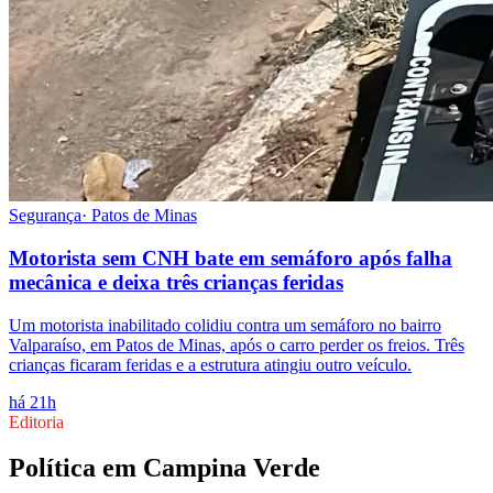
Segurança
·
Patos de Minas
Motorista sem CNH bate em semáforo após falha
mecânica e deixa três crianças feridas
Um motorista inabilitado colidiu contra um semáforo no bairro
Valparaíso, em Patos de Minas, após o carro perder os freios. Três
crianças ficaram feridas e a estrutura atingiu outro veículo.
há 21h
Editoria
Política
em
Campina Verde