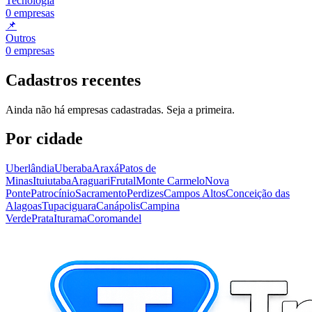
Tecnologia
0
empresas
📌
Outros
0
empresas
Cadastros recentes
Ainda não há empresas cadastradas. Seja a primeira.
Por cidade
Uberlândia
Uberaba
Araxá
Patos de
Minas
Ituiutaba
Araguari
Frutal
Monte Carmelo
Nova
Ponte
Patrocínio
Sacramento
Perdizes
Campos Altos
Conceição das
Alagoas
Tupaciguara
Canápolis
Campina
Verde
Prata
Iturama
Coromandel