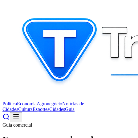
Política
Economia
Agronegócio
Notícias de
Cidades
Cultura
Esportes
Cidades
Guia
Guia comercial