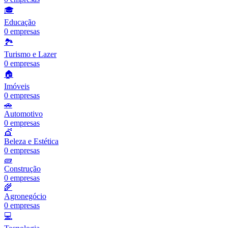
🎓
Educação
0
empresas
🏞️
Turismo e Lazer
0
empresas
🏠
Imóveis
0
empresas
🚗
Automotivo
0
empresas
💇
Beleza e Estética
0
empresas
🧱
Construção
0
empresas
🌾
Agronegócio
0
empresas
💻