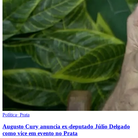
Política
·
Prata
Augusto Cury anuncia ex-deputado Júlio Delgado
como vice em evento no Prata