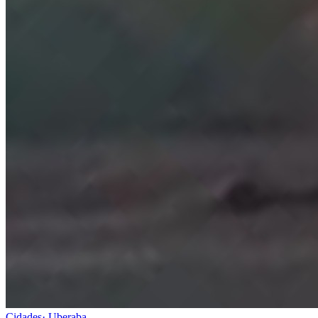
Cidades
·
Uberaba