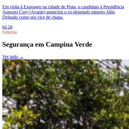
Em visita à Expoagro na cidade de Prata, o candidato à Presidência
Augusto Cury (Avante) anunciou o ex-deputado mineiro Júlio
Delgado como seu vice de chapa.
há 2d
Editoria
Segurança
em
Campina Verde
Ver tudo →