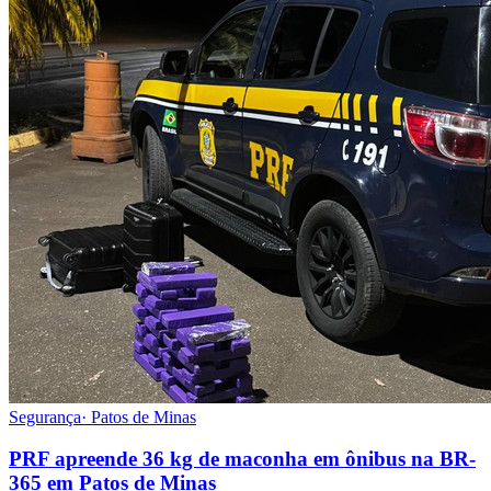
Segurança
·
Patos de Minas
PRF apreende 36 kg de maconha em ônibus na BR-
365 em Patos de Minas