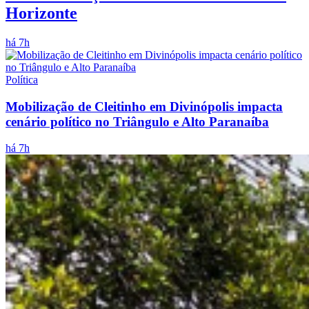
Horizonte
há 7h
Política
Mobilização de Cleitinho em Divinópolis impacta
cenário político no Triângulo e Alto Paranaíba
há 7h