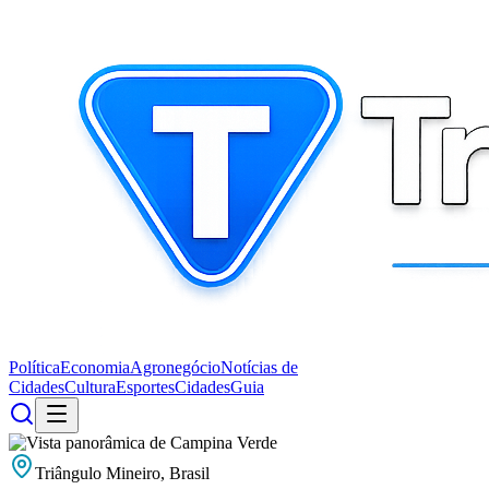
Política
Economia
Agronegócio
Notícias de
Cidades
Cultura
Esportes
Cidades
Guia
Triângulo Mineiro, Brasil