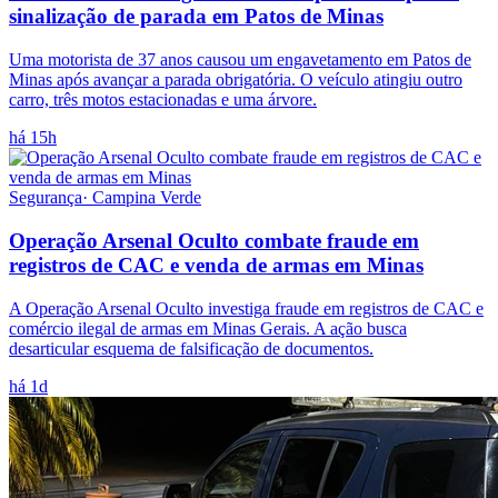
sinalização de parada em Patos de Minas
Uma motorista de 37 anos causou um engavetamento em Patos de
Minas após avançar a parada obrigatória. O veículo atingiu outro
carro, três motos estacionadas e uma árvore.
há 15h
Segurança
·
Campina Verde
Operação Arsenal Oculto combate fraude em
registros de CAC e venda de armas em Minas
A Operação Arsenal Oculto investiga fraude em registros de CAC e
comércio ilegal de armas em Minas Gerais. A ação busca
desarticular esquema de falsificação de documentos.
há 1d