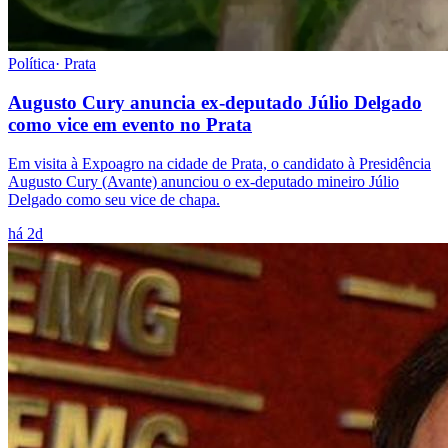
Política
·
Prata
Augusto Cury anuncia ex-deputado Júlio Delgado
como vice em evento no Prata
Em visita à Expoagro na cidade de Prata, o candidato à Presidência
Augusto Cury (Avante) anunciou o ex-deputado mineiro Júlio
Delgado como seu vice de chapa.
há 2d