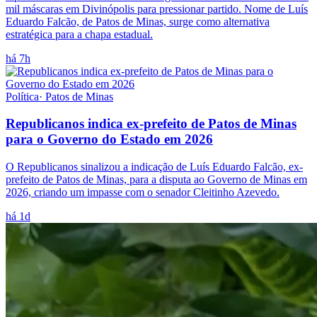
mil máscaras em Divinópolis para pressionar partido. Nome de Luís
Eduardo Falcão, de Patos de Minas, surge como alternativa
estratégica para a chapa estadual.
há 7h
Política
·
Patos de Minas
Republicanos indica ex-prefeito de Patos de Minas
para o Governo do Estado em 2026
O Republicanos sinalizou a indicação de Luís Eduardo Falcão, ex-
prefeito de Patos de Minas, para a disputa ao Governo de Minas em
2026, criando um impasse com o senador Cleitinho Azevedo.
há 1d