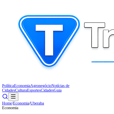
Política
Economia
Agronegócio
Notícias de
Cidades
Cultura
Esportes
Cidades
Guia
Home
/
Economia
/
Uberaba
Economia