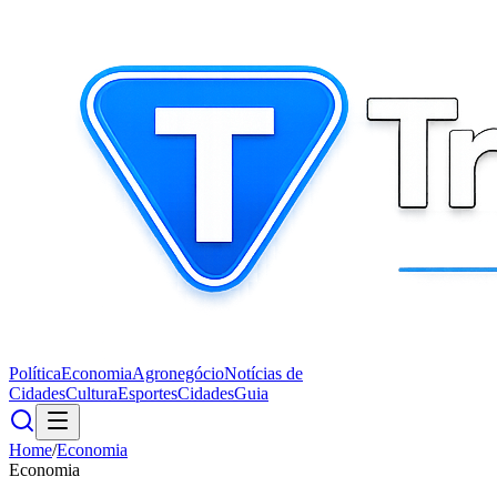
Política
Economia
Agronegócio
Notícias de
Cidades
Cultura
Esportes
Cidades
Guia
Home
/
Economia
Economia