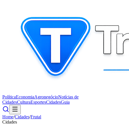
Política
Economia
Agronegócio
Notícias de
Cidades
Cultura
Esportes
Cidades
Guia
Home
/
Cidades
/
Frutal
Cidades