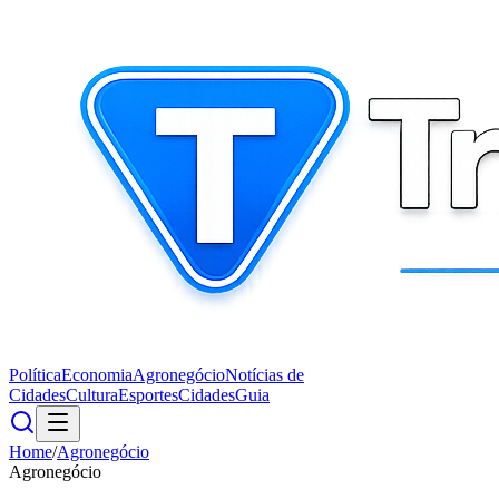
Política
Economia
Agronegócio
Notícias de
Cidades
Cultura
Esportes
Cidades
Guia
Home
/
Agronegócio
Agronegócio